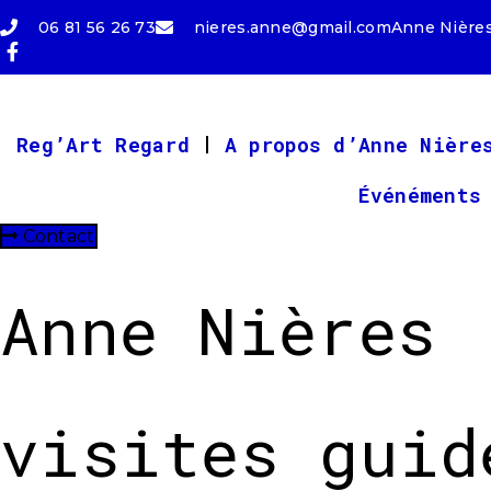
06 81 56 26 73
nieres.anne@gmail.com
Anne Nières
Reg’Art Regard
A propos d’Anne Nière
Événéments
Contact
Anne Nières 
visites guid