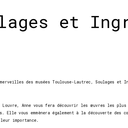
lages et Ing
ère en visites guidées ! musées Toulouse-Lautrec, Soul
 merveilles des musées Toulouse-Lautrec, Soulages et I
u Louvre, Anne vous fera découvrir les œuvres les plus
es. Elle vous emmènera également à la découverte des c
 leur importance.