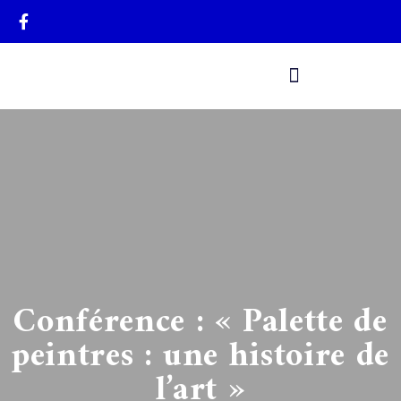
A propos d’Anne Nières
Conférence : « Palette de
peintres : une histoire de
l’art »