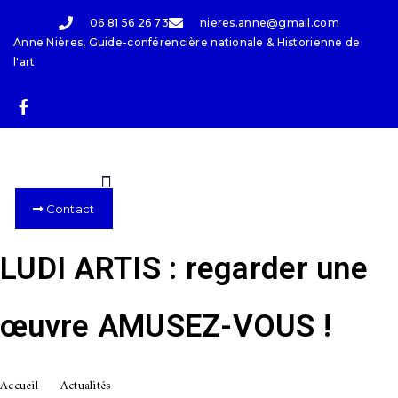
06 81 56 26 73
nieres.anne@gmail.com
Anne Nières, Guide-conférencière nationale & Historienne de
l'art
Contact
LUDI ARTIS : regarder une
œuvre AMUSEZ-VOUS !
Accueil
Actualités
»
»
LUDI ARTIS : regarder une œuvre