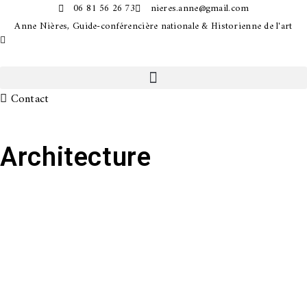
06 81 56 26 73
nieres.anne@gmail.com
Anne Nières, Guide-conférencière nationale & Historienne de l'art
Contact
Architecture
Coordonnées
82 Rue Pierre Mourgues
81000 ALBI
nieres.anne@gmail.com