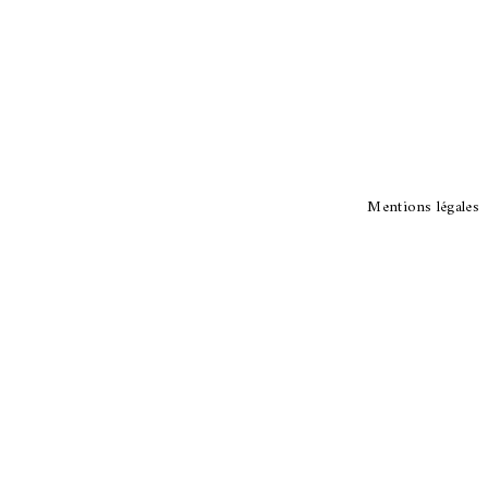
82 Rue Pierre M
81000 ALBI
nieres.anne@gma
06 81 56 26 73
Mentions légales
Reg’Ar