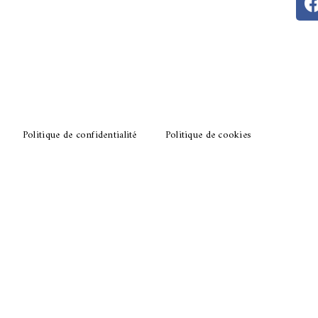
ourgues
il.com
Politique de confidentialité
Politique de cookies
t Regard
Une création Quatrys 💙
© 2026 –